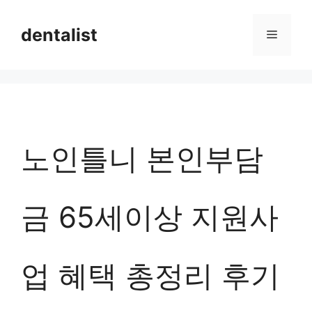
컨
dentalist
메
텐
츠
뉴
로
건
너
노인틀니 본인부담
뛰
기
금 65세이상 지원사
업 혜택 총정리 후기