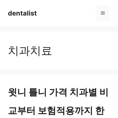
컨
dentalist
메
텐
츠
뉴
로
건
치과치료
너
뛰
기
윗니 틀니 가격 치과별 비
교부터 보험적용까지 한