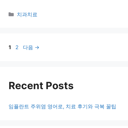
카
치과치료
테
고
리
페
페
1
2
다음
→
이
이
지
지
Recent Posts
임플란트 주위염 영어로, 치료 후기와 극복 꿀팁