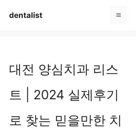
컨
dentalist
메
텐
츠
뉴
로
건
너
대전 양심치과 리스
뛰
기
트 | 2024 실제후기
로 찾는 믿을만한 치