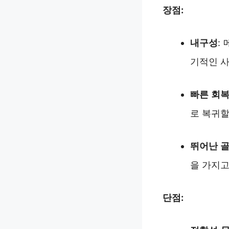
장점:
내구성
:
기적인 사
빠른 회복
로 복귀할
뛰어난 골
을 가지고
단점: