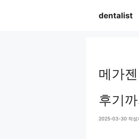
컨
dentalist
텐
츠
로
건
너
메가젠
뛰
기
후기까
2025-03-30
작성