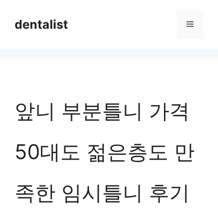
컨
dentalist
메
텐
츠
뉴
로
건
너
앞니 부분틀니 가격
뛰
기
50대도 젊은층도 만
족한 임시틀니 후기