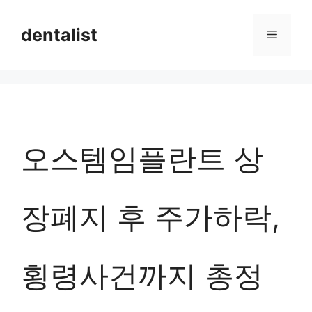
컨
dentalist
메
텐
츠
뉴
로
건
너
오스템임플란트 상
뛰
기
장폐지 후 주가하락,
횡령사건까지 총정