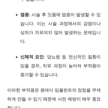
염증
: 시술 후 잇몸에 염증이 발생할 수 있
습니다. 이는 시술 과정에서의 감염이나
상처가 치유되지 않아 발생하는 문제입니
다.
신체적 요인
: 당뇨병 등 전신적인 질환이
있을 경우, 치유 과정이 늦어져 부작용이
증가할 수 있습니다.
이러한 부작용은 원데이 임플란트의 장점을 무색
하게 만들 수 있기 때문에 사전 예방이 매우 중요
합니다.