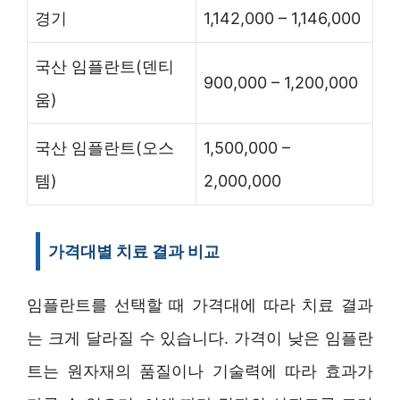
경기
1,142,000 – 1,146,000
국산 임플란트(덴티
900,000 – 1,200,000
움)
국산 임플란트(오스
1,500,000 –
템)
2,000,000
가격대별 치료 결과 비교
임플란트를 선택할 때 가격대에 따라 치료 결과
는 크게 달라질 수 있습니다. 가격이 낮은 임플란
트는 원자재의 품질이나 기술력에 따라 효과가