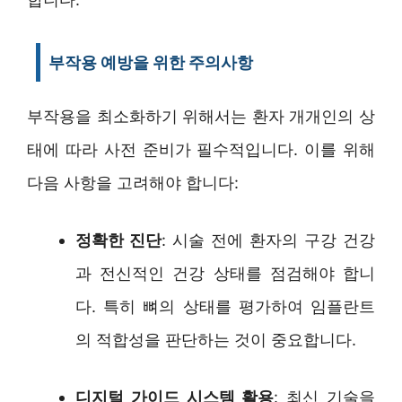
부작용 예방을 위한 주의사항
부작용을 최소화하기 위해서는 환자 개개인의 상
태에 따라 사전 준비가 필수적입니다. 이를 위해
다음 사항을 고려해야 합니다:
정확한 진단
: 시술 전에 환자의 구강 건강
과 전신적인 건강 상태를 점검해야 합니
다. 특히 뼈의 상태를 평가하여 임플란트
의 적합성을 판단하는 것이 중요합니다.
디지털 가이드 시스템 활용
: 최신 기술을