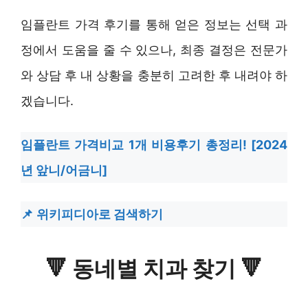
임플란트 가격 후기를 통해 얻은 정보는 선택 과
정에서 도움을 줄 수 있으나, 최종 결정은 전문가
와 상담 후 내 상황을 충분히 고려한 후 내려야 하
겠습니다.
임플란트 가격비교 1개 비용후기 총정리! [2024
년 앞니/어금니]
위키피디아로 검색하기
🔻
동네별 치과 찾기
🔻