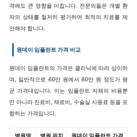
격에도 큰 영향을 미칩니다. 전문의들은 개별 환
자의 상태를 철저히 평가하여 최적의 치료를 제
안해야 합니다.
원데이 임플란트 가격 비교
원데이 임플란트의 가격은 클리닉에 따라 상이하
며, 일반적으로 60만 원에서 80만 원 정도가 평
균 가격대입니다. 이는 임플란트 자체의 비용뿐
만 아니라 진료비, 재료비, 수술실 사용료 등을 포
함하는 가격입니다.
병원명
병원 위치
원데이 임플란트 가격