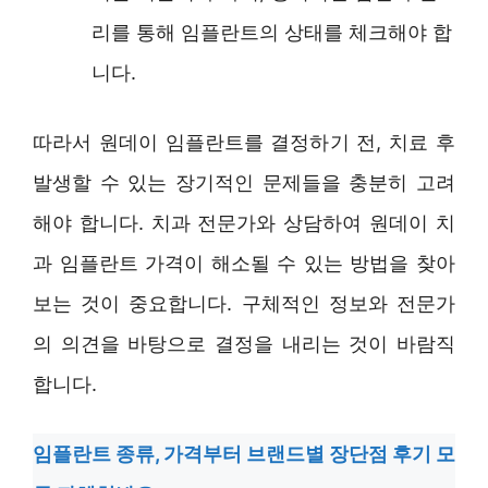
리를 통해 임플란트의 상태를 체크해야 합
니다.
따라서 원데이 임플란트를 결정하기 전, 치료 후
발생할 수 있는 장기적인 문제들을 충분히 고려
해야 합니다. 치과 전문가와 상담하여 원데이 치
과 임플란트 가격이 해소될 수 있는 방법을 찾아
보는 것이 중요합니다. 구체적인 정보와 전문가
의 의견을 바탕으로 결정을 내리는 것이 바람직
합니다.
임플란트 종류, 가격부터 브랜드별 장단점 후기 모