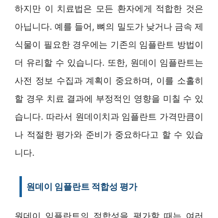
하지만 이 치료법은 모든 환자에게 적합한 것은
아닙니다. 예를 들어, 뼈의 밀도가 낮거나 금속 제
식물이 필요한 경우에는 기존의 임플란트 방법이
더 유리할 수 있습니다. 또한, 원데이 임플란트는
사전 정보 수집과 계획이 중요하며, 이를 소홀히
할 경우 치료 결과에 부정적인 영향을 미칠 수 있
습니다. 따라서 원데이치과 임플란트 가격만큼이
나 적절한 평가와 준비가 중요하다고 할 수 있습
니다.
원데이 임플란트 적합성 평가
원데이 임플란트의 적합성을 평가할 때는 여러