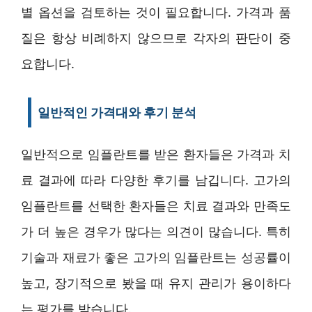
별 옵션을 검토하는 것이 필요합니다. 가격과 품
질은 항상 비례하지 않으므로 각자의 판단이 중
요합니다.
일반적인 가격대와 후기 분석
일반적으로 임플란트를 받은 환자들은 가격과 치
료 결과에 따라 다양한 후기를 남깁니다. 고가의
임플란트를 선택한 환자들은 치료 결과와 만족도
가 더 높은 경우가 많다는 의견이 많습니다. 특히
기술과 재료가 좋은 고가의 임플란트는 성공률이
높고, 장기적으로 봤을 때 유지 관리가 용이하다
는 평가를 받습니다.