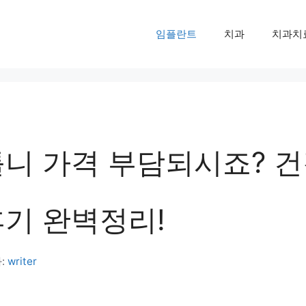
임플란트
치과
치과치
틀니 가격 부담되시죠? 
후기 완벽정리!
:
writer