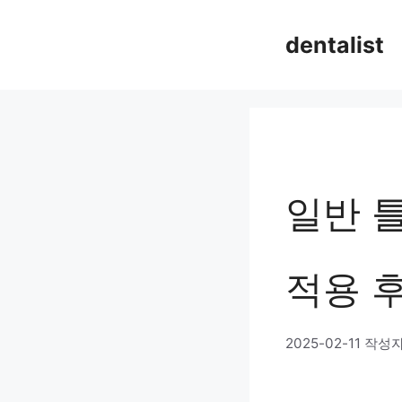
컨
dentalist
텐
츠
로
건
너
일반 
뛰
기
적용 
2025-02-11
작성자