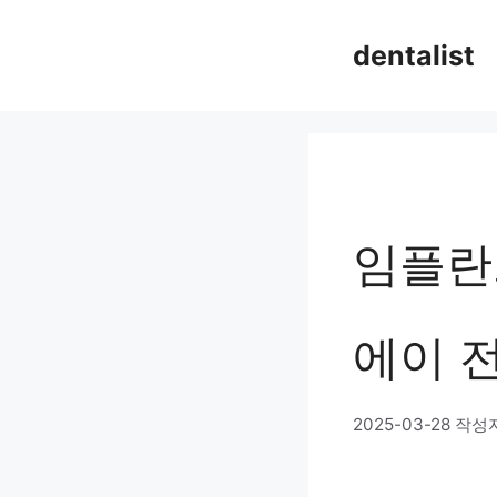
컨
dentalist
텐
츠
로
건
너
임플란
뛰
기
에이 
2025-03-28
작성