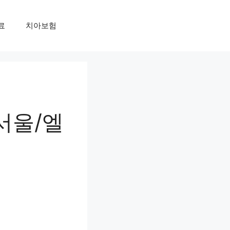
료
치아보험
서울/엘