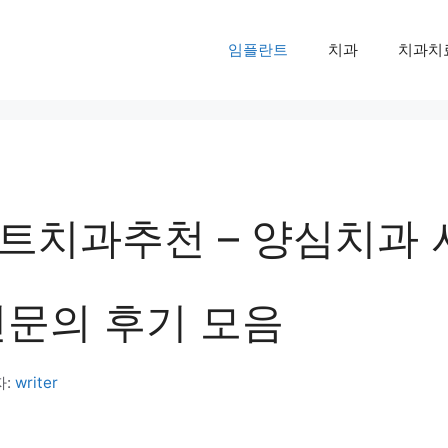
임플란트
치과
치과치
트치과추천 – 양심치과 
전문의 후기 모음
자:
writer