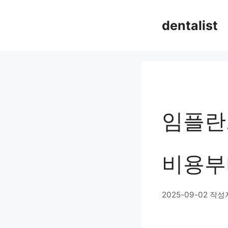
컨
dentalist
텐
츠
로
건
너
임플란트
뛰
기
비용부
2025-09-02
작성