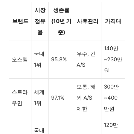
시장
생존률
브랜드
점유
(10년 기
사후관리
가격대
율
준)
140만
국내
우수, 긴
오스템
95.8%
~230만
1위
A/S
원
보통, 해
300만
스트라
세계
97.1%
외 A/S
~400
우만
1위
제한
만원
120만
국내