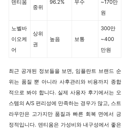
덴티움
96.2%
우수
~170만
중위
원
노벨바
300만
상위
이오케
높음
보통
~400
권
어
만원
최근 공개된 정보들을 보면, 임플란트 브랜드 순
위는 품질 뿐 아니라 사후관리와 비용까지 종합
적으로 봐야 합니다. 실제 사용자 후기에서는 오
스템의 A/S 편리성에 만족하는 경우가 많고, 스트
라우만은 고가지만 품질과 빠른 회복 면에서 긍
정적입니다. 덴티움은 가성비와 내구성에서 좋은