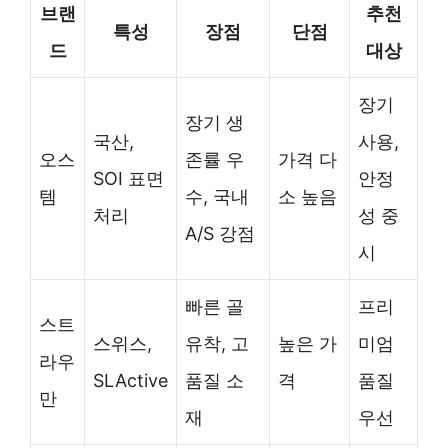
브랜
추천
특성
장점
단점
드
대상
장기
장기 생
국산,
사용,
오스
존률 우
가격 다
SOI 표면
안정
템
수, 국내
소 높음
처리
성 중
A/S 강점
시
빠른 골
프리
스트
스위스,
유착, 고
높은 가
미엄
라우
SLActive
품질 소
격
품질
만
재
우선