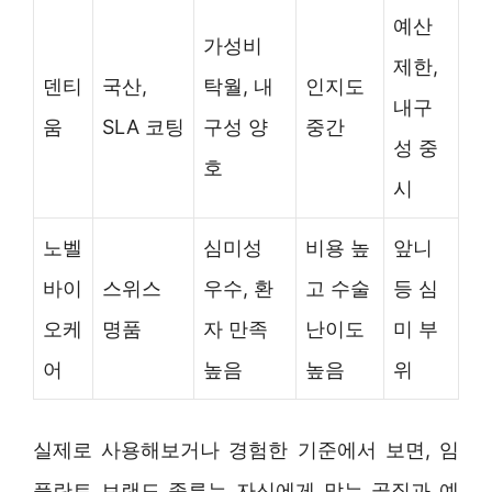
예산
가성비
제한,
덴티
국산,
탁월, 내
인지도
내구
움
SLA 코팅
구성 양
중간
성 중
호
시
노벨
심미성
비용 높
앞니
바이
스위스
우수, 환
고 수술
등 심
오케
명품
자 만족
난이도
미 부
어
높음
높음
위
실제로 사용해보거나 경험한 기준에서 보면, 임
플란트 브랜드 종류는 자신에게 맞는 골질과 예