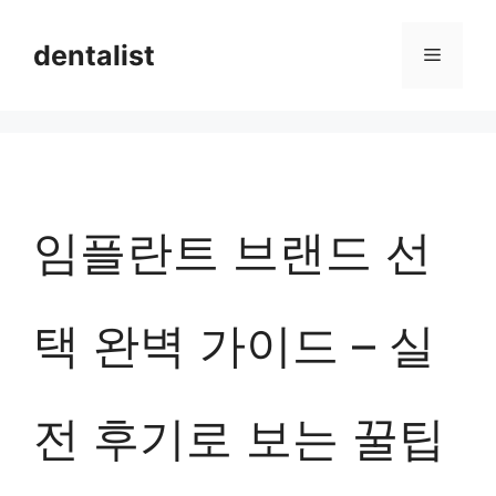
컨
dentalist
메
텐
츠
뉴
로
건
너
임플란트 브랜드 선
뛰
기
택 완벽 가이드 – 실
전 후기로 보는 꿀팁