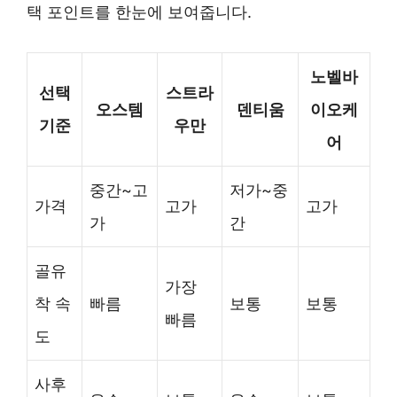
택 포인트를 한눈에 보여줍니다.
노벨바
선택
스트라
오스템
덴티움
이오케
기준
우만
어
중간~고
저가~중
가격
고가
고가
가
간
골유
가장
착 속
빠름
보통
보통
빠름
도
사후