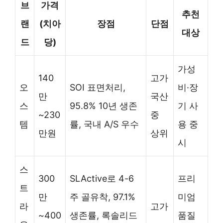
브
가격
추천
랜
(치아
장점
단점
대상
드
당)
가성
140
고가
오
SOI 표면처리,
비·장
만
국산
스
95.8% 10년 생존
기 사
~230
중
템
률, 국내 A/S 우수
용 중
만원
상위
시
스
300
SLActive로 4-6
프리
트
만
주 골유착, 97.1%
미엄
라
고가
~400
생존률, 록솔리드
품질