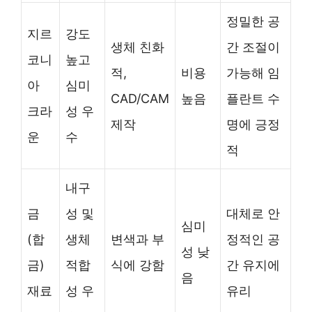
정밀한 공
지르
강도
생체 친화
간 조절이
코니
높고
적,
비용
가능해 임
아
심미
CAD/CAM
높음
플란트 수
크라
성 우
제작
명에 긍정
운
수
적
내구
금
성 및
대체로 안
심미
(합
생체
변색과 부
정적인 공
성 낮
금)
적합
식에 강함
간 유지에
음
재료
성 우
유리