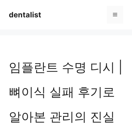
컨
dentalist
메
텐
츠
뉴
로
건
너
임플란트 수명 디시 |
뛰
기
뼈이식 실패 후기로
알아본 관리의 진실