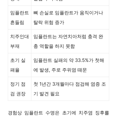
임플란트
뼈 손실로 임플란트가 움직이거나
흔들림
탈락 위험 증가
치주인대
임플란트는 자연치아처럼 충격 완
부재
충 역할을 하지 못함
초기 실
임플란트 실패의 약 33.5%가 첫해
패율
에 발생, 주로 주위염 때문
정기 점
첫 1년간 3개월마다 점검해 염증 조
검 권장
기 발견 필요
경험상 임플란트 수명은 초기에 치주염 징후를