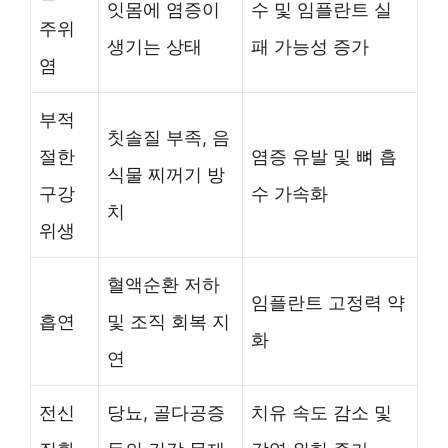
잇몸에 염증이
수 및 임플란트 실
주위
생기는 상태
패 가능성 증가
염
부적
칫솔질 부족, 음
절한
염증 유발 및 뼈 흡
식물 찌꺼기 방
구강
수 가속화
치
위생
혈액순환 저하
임플란트 고정력 약
흡연
및 조직 회복 지
화
연
전신
당뇨, 골다공증
치유 속도 감소 및