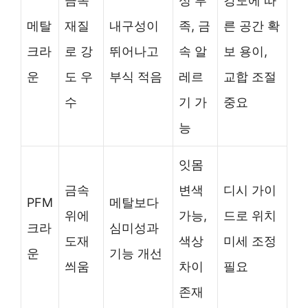
금속
성 부
강도에 따
메탈
재질
내구성이
족, 금
른 공간 확
크라
로 강
뛰어나고
속 알
보 용이,
운
도 우
부식 적음
레르
교합 조절
수
기 가
중요
능
잇몸
금속
변색
디시 가이
PFM
메탈보다
위에
가능,
드로 위치
크라
심미성과
도재
색상
미세 조정
운
기능 개선
씌움
차이
필요
존재