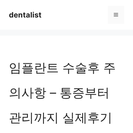
컨
dentalist
메
텐
츠
뉴
로
건
너
임플란트 수술후 주
뛰
기
의사항 – 통증부터
관리까지 실제후기