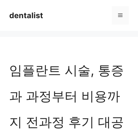
컨
dentalist
메
텐
츠
뉴
로
건
너
임플란트 시술, 통증
뛰
기
과 과정부터 비용까
지 전과정 후기 대공