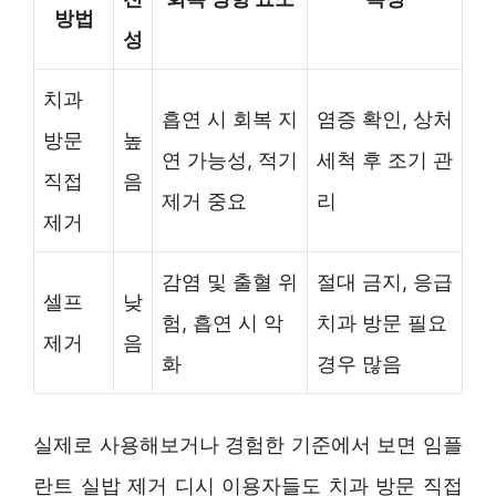
방법
성
치과
흡연 시 회복 지
염증 확인, 상처
방문
높
연 가능성, 적기
세척 후 조기 관
직접
음
제거 중요
리
제거
감염 및 출혈 위
절대 금지, 응급
셀프
낮
험, 흡연 시 악
치과 방문 필요
제거
음
화
경우 많음
실제로 사용해보거나 경험한 기준에서 보면 임플
란트 실밥 제거 디시 이용자들도 치과 방문 직접