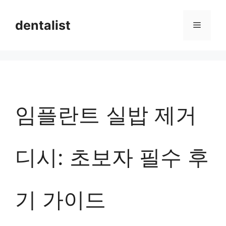
컨
dentalist
메
텐
츠
뉴
로
건
너
임플란트 실밥 제거
뛰
기
디시: 초보자 필수 후
기 가이드