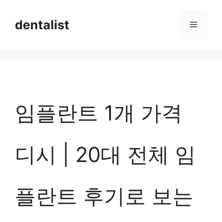
컨
dentalist
메
텐
츠
뉴
로
건
너
임플란트 1개 가격
뛰
기
디시 | 20대 전체 임
플란트 후기로 보는