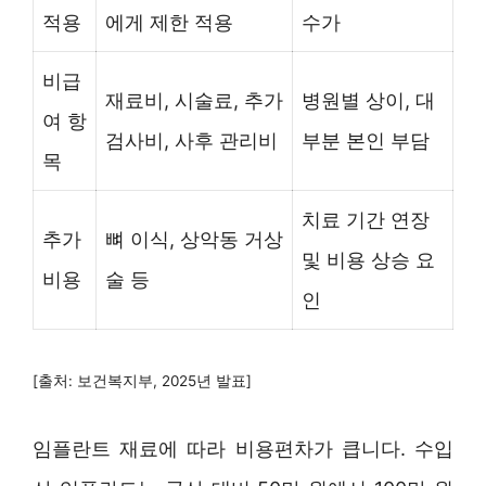
적용
에게 제한 적용
수가
비급
재료비, 시술료, 추가
병원별 상이, 대
여 항
검사비, 사후 관리비
부분 본인 부담
목
치료 기간 연장
추가
뼈 이식, 상악동 거상
및 비용 상승 요
비용
술 등
인
[출처: 보건복지부, 2025년 발표]
임플란트 재료에 따라 비용편차가 큽니다. 수입