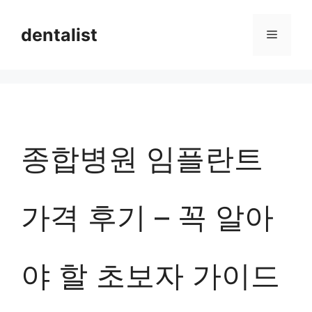
컨
dentalist
메
텐
츠
뉴
로
건
너
종합병원 임플란트
뛰
기
가격 후기 – 꼭 알아
야 할 초보자 가이드