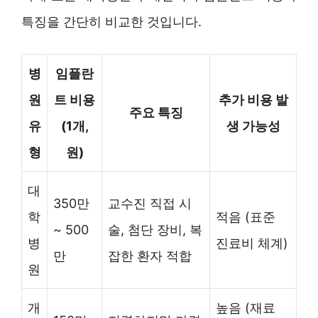
특징을 간단히 비교한 것입니다.
병
임플란
원
트 비용
추가 비용 발
주요 특징
유
(1개,
생 가능성
형
원)
대
350만
교수진 직접 시
학
적음 (표준
~ 500
술, 첨단 장비, 복
병
진료비 체계)
만
잡한 환자 적합
원
개
높음 (재료