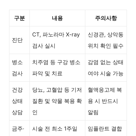
구분
내용
주의사항
CT, 파노라마 X-ray
신경관, 상악동
진단
검사 실시
위치 확인 필수
병소
치주염 등 구강 병소
감염 없는 상태
검사
파악 및 치료
여야 시술 가능
건강
당뇨, 고혈압 등 기저
혈액응고제 복
상태
질환 및 약물 복용 확
용 시 반드시
상담
인
알림
금주·
시술 전 최소 1주일
임플란트 결합