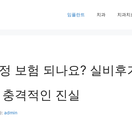
임플란트
치과
치과치
정 보험 되나요? 실비후
 충격적인 진실
자:
admin