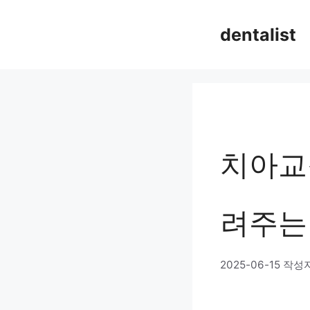
컨
dentalist
텐
츠
로
건
너
치아교
뛰
기
려주는
2025-06-15
작성