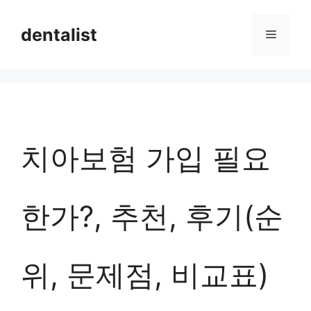
컨
dentalist
메
텐
츠
뉴
로
건
너
치아보험 가입 필요
뛰
기
한가?, 추천, 후기(순
위, 문제점, 비교표)