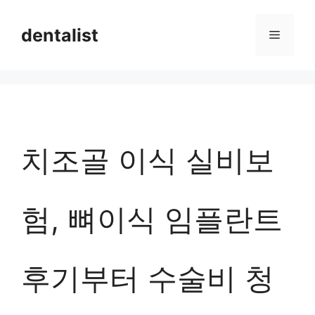
컨
dentalist
메
텐
츠
뉴
로
건
너
치조골 이식 실비보
뛰
기
험, 뼈이식 임플란트
후기부터 수술비 청