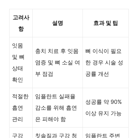
고려사
설명
효과 및 팁
항
잇몸
충치 치료 후 잇몸
뼈 이식이 필요
및 뼈
염증 및 뼈 소실 여
한 경우 시술 성
상태
부 점검
공률 개선
확인
적절한
임플란트 실패율
성공률 약 90%
흡연
감소를 위해 흡연
이상 유지 가능
관리
은 피해야 함
구강
칫솔질과 구강 청
임플란트 주변