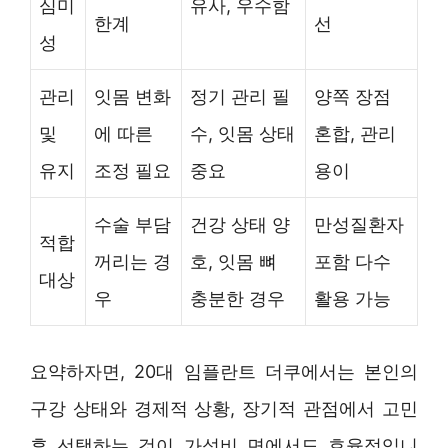
심미
유사, 우수함
한계
선
성
관리
잇몸 변화
정기 관리 필
양쪽 장점
및
에 따른
수, 잇몸 상태
혼합, 관리
유지
조정 필요
중요
용이
수술 부담
건강 상태 양
만성질환자
적합
꺼리는 경
호, 잇몸 뼈
포함 다수
대상
우
충분한 경우
활용 가능
요약하자면, 20대 임플란트 더쿠에서는 본인의
구강 상태와 경제적 상황, 장기적 관점에서 고민
후 선택하는 것이 가성비 면에서도 효율적입니