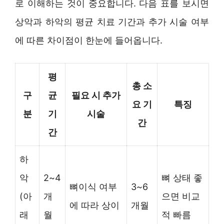
로 이해하는 것이 중요합니다. 다음 표를 보시면
상악과 하악의 평균 치료 기간과 추가 시술 여부
에 따른 차이점이 한눈에 들어옵니다.
평
총 소
구
균
필요 시 추가
요 기
특징
분
기
시술
간
간
하
악
2~4
뼈 상태 좋
뼈이식 여부
3~6
(아
개
으면 비교
에 따라 상이
개월
래
월
적 빠름