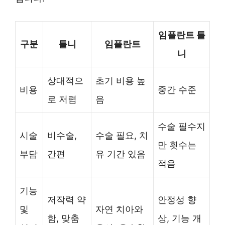
임플란트 틀
구분
틀니
임플란트
니
상대적으
초기 비용 높
비용
중간 수준
로 저렴
음
수술 필수지
시술
비수술,
수술 필요, 치
만 횟수는
부담
간편
유 기간 있음
적음
기능
저작력 약
안정성 향
및
자연 치아와
함, 맞춤
상, 기능 개