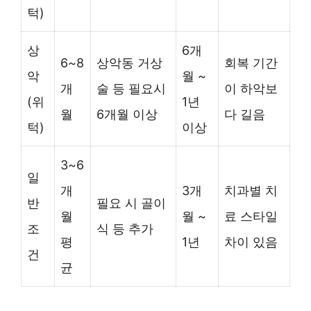
턱)
상
6개
6~8
상악동 거상
회복 기간
악
월 ~
개
술 등 필요시
이 하악보
(위
1년
월
6개월 이상
다 길음
턱)
이상
3~6
일
개
3개
치과별 치
반
필요 시 골이
월
월 ~
료 스타일
조
식 등 추가
평
1년
차이 있음
건
균