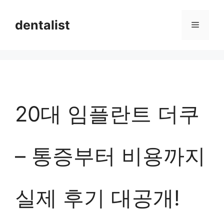
컨
dentalist
메
텐
츠
뉴
로
건
너
20대 임플란트 더쿠
뛰
기
– 통증부터 비용까지
실제 후기 대공개!