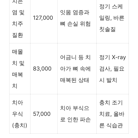
치은
정기 스케
염 및
잇몸 염증과
127,000
일링, 바른
치주
뼈 손실 위험
칫솔질
질환
매몰
어금니 등 치
정기 X-ray
치 및
83,000
아가 뼈 속에
검사, 필요
매복
매복된 상태
시 발치
치
치아
충치 조기
치아 부식으
우식
57,000
치료, 올바
로 인한 파손
(충치)
른 식습관