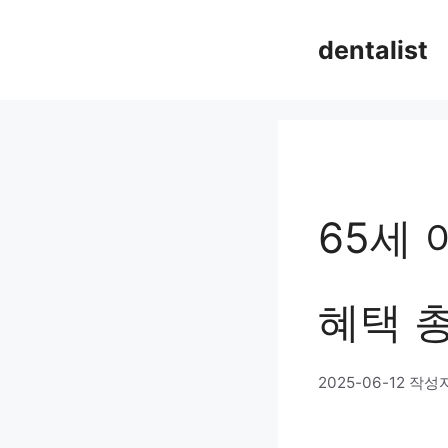
컨
dentalist
텐
츠
로
건
너
65세
뛰
기
혜택 
2025-06-12
작성