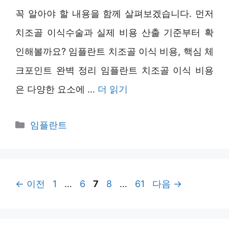
꼭 알아야 할 내용을 함께 살펴보겠습니다. 먼저
치조골 이식수술과 실제 비용 산출 기준부터 확
인해볼까요? 임플란트 치조골 이식 비용, 핵심 체
크포인트 완벽 정리 임플란트 치조골 이식 비용
은 다양한 요소에 …
더 읽기
카
임플란트
테
고
리
페
페
페
페
페
←
이전
1
…
6
7
8
…
61
다음
→
이
이
이
이
이
지
지
지
지
지