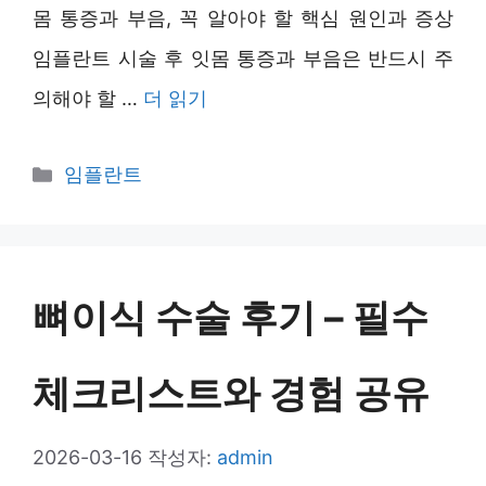
몸 통증과 부음, 꼭 알아야 할 핵심 원인과 증상
임플란트 시술 후 잇몸 통증과 부음은 반드시 주
의해야 할 …
더 읽기
카
임플란트
테
고
리
뼈이식 수술 후기 – 필수
체크리스트와 경험 공유
2026-03-16
작성자:
admin