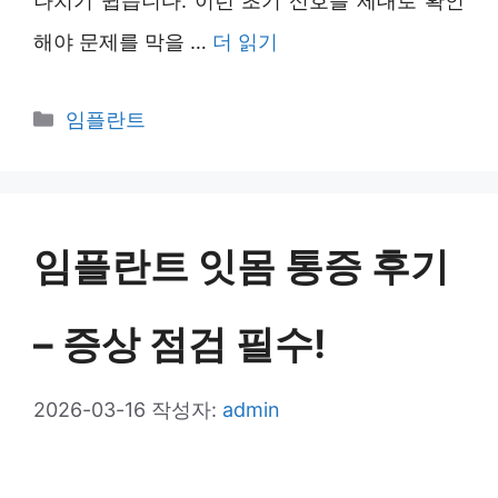
나치기 쉽습니다. 이런 초기 신호를 제대로 확인
해야 문제를 막을 …
더 읽기
카
임플란트
테
고
리
임플란트 잇몸 통증 후기
– 증상 점검 필수!
2026-03-16
작성자:
admin