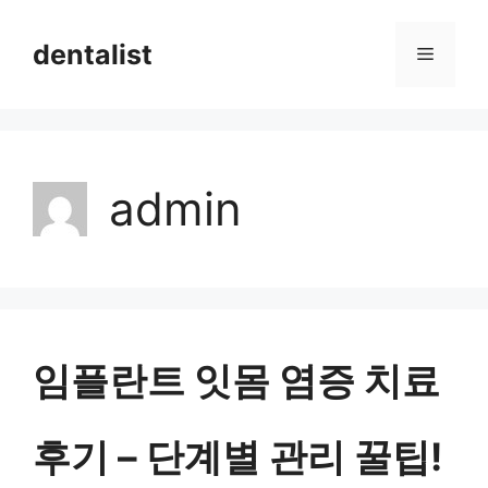
컨
dentalist
메
텐
츠
뉴
로
건
admin
너
뛰
기
임플란트 잇몸 염증 치료
후기 – 단계별 관리 꿀팁!