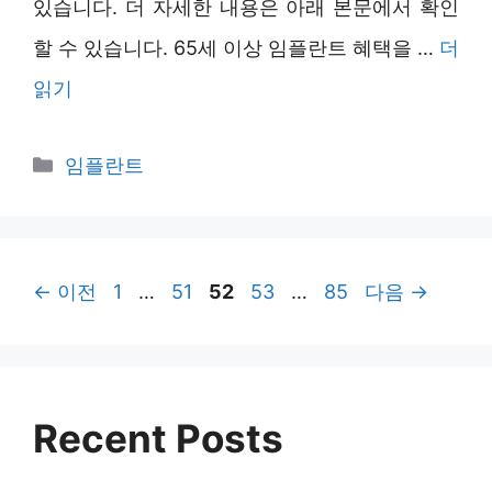
있습니다. 더 자세한 내용은 아래 본문에서 확인
할 수 있습니다. 65세 이상 임플란트 혜택을 …
더
읽기
카
임플란트
테
고
리
페
페
페
페
페
←
이전
1
…
51
52
53
…
85
다음
→
이
이
이
이
이
지
지
지
지
지
Recent Posts