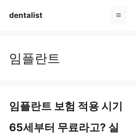
컨
dentalist
메
텐
츠
뉴
로
건
임플란트
너
뛰
기
임플란트 보험 적용 시기
65세부터 무료라고? 실