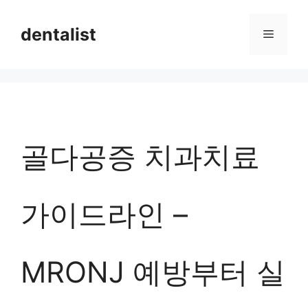
컨
dentalist
메
텐
츠
뉴
로
건
너
골다공증 치과치료
뛰
기
가이드라인 –
MRONJ 예방부터 실