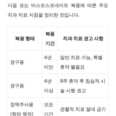
다음 표는 비스포스포네이트 복용에 따른 주요
치과 치료 지침을 정리한 것입니다.
복용
복용 형태
치과 치료 권고 사항
기간
4년
일반 치료 가능, 특별
경구용
미만
휴약 불필요
4년
8주 휴약 후 침습적 시
경구용
이상
술 시행 권고
정맥주사용
모든
관혈적 치료 절대 금기
(항암 목적)
기간