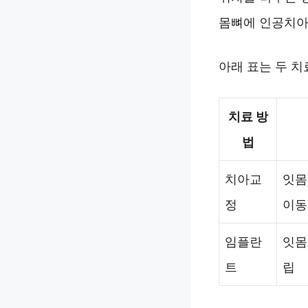
몸뼈에 인공치아
아래 표는 두 치
치료 방
법
치아교
잇몸
정
이동
임플란
잇몸
트
립