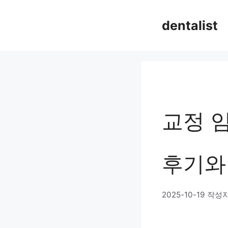
컨
dentalist
텐
츠
로
건
너
교정 
뛰
기
후기와
2025-10-19
작성자