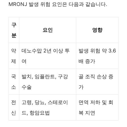
MRONJ 발생 위험 요인은 다음과 같습니다.
구
요인
영향
분
약
데노수맙 2년 이상 투
발생 위험 약 3.6
제
여
배 증가
국
발치, 임플란트, 구강
골 조직 손상 증
소
수술
가
전
고령, 당뇨, 스테로이
면역 저하 및 회
신
드, 항암요법
복 지연