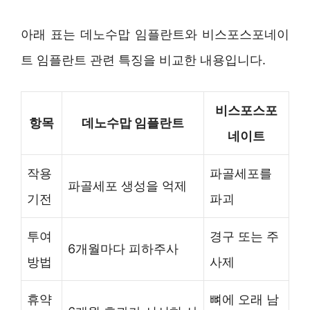
아래 표는 데노수맙 임플란트와 비스포스포네이
트 임플란트 관련 특징을 비교한 내용입니다.
비스포스포
항목
데노수맙 임플란트
네이트
작용
파골세포를
파골세포 생성을 억제
기전
파괴
투여
경구 또는 주
6개월마다 피하주사
방법
사제
휴약
뼈에 오래 남