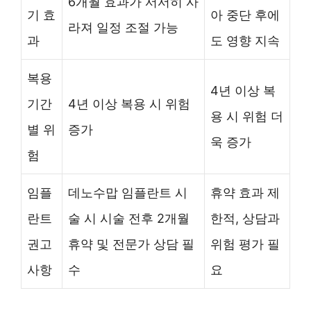
6개월 효과가 서서히 사
기 효
아 중단 후에
라져 일정 조절 가능
과
도 영향 지속
복용
4년 이상 복
기간
4년 이상 복용 시 위험
용 시 위험 더
별 위
증가
욱 증가
험
임플
데노수맙 임플란트 시
휴약 효과 제
란트
술 시 시술 전후 2개월
한적, 상담과
권고
휴약 및 전문가 상담 필
위험 평가 필
사항
수
요