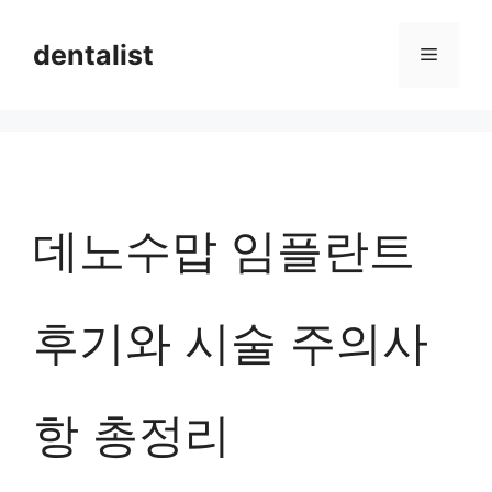
컨
dentalist
메
텐
츠
뉴
로
건
너
데노수맙 임플란트
뛰
기
후기와 시술 주의사
항 총정리