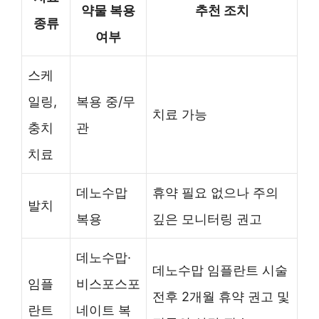
약물 복용
추천 조치
종류
여부
스케
일링,
복용 중/무
치료 가능
충치
관
치료
데노수맙
휴약 필요 없으나 주의
발치
복용
깊은 모니터링 권고
데노수맙·
데노수맙 임플란트 시술
임플
비스포스포
전후 2개월 휴약 권고 및
란트
네이트 복