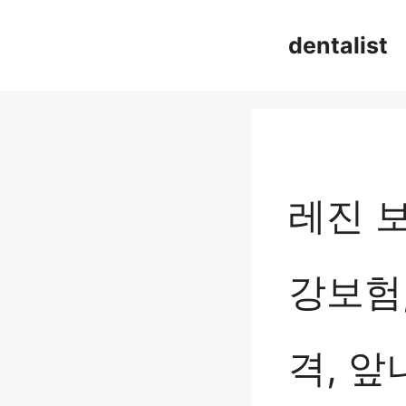
컨
dentalist
텐
츠
로
건
너
레진 
뛰
기
강보험,
격, 앞