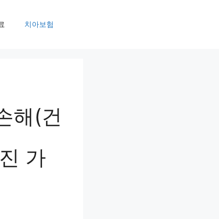
료
치아보험
손해(건
진 가