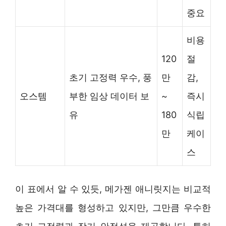
중요
비용
120
절
초기 고정력 우수, 풍
만
감,
오스템
부한 임상 데이터 보
~
즉시
유
180
식립
만
케이
스
이 표에서 알 수 있듯, 메가젠 애니릿지는 비교적
높은 가격대를 형성하고 있지만, 그만큼 우수한