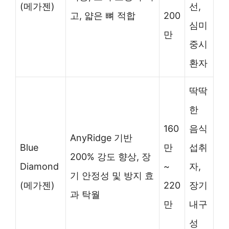
(메가젠)
선,
고, 얇은 뼈 적합
200
심미
만
중시
환자
딱딱
한
160
음식
AnyRidge 기반
Blue
만
섭취
200% 강도 향상, 장
Diamond
~
자,
기 안정성 및 방지 효
(메가젠)
220
장기
과 탁월
만
내구
성