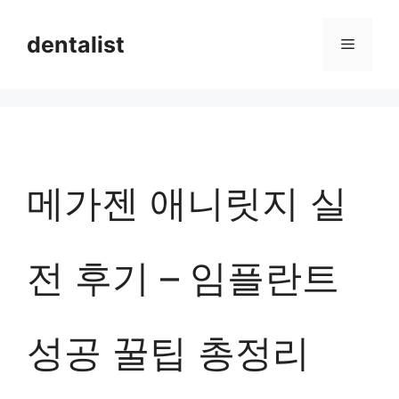
컨
dentalist
메
텐
츠
뉴
로
건
너
메가젠 애니릿지 실
뛰
기
전 후기 – 임플란트
성공 꿀팁 총정리