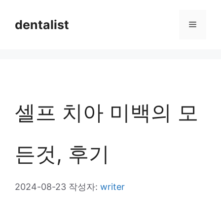
컨
dentalist
메
텐
츠
뉴
로
건
너
셀프 치아 미백의 모
뛰
기
든것, 후기
2024-08-23
작성자:
writer