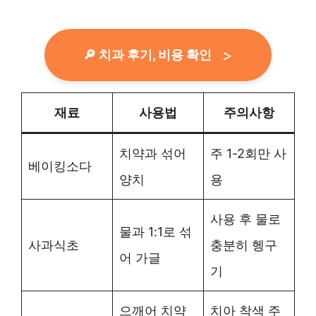
🔎 치과 후기, 비용 확인
재료
사용법
주의사항
치약과 섞어
주 1-2회만 사
베이킹소다
양치
용
사용 후 물로
물과 1:1로 섞
사과식초
충분히 헹구
어 가글
기
으깨어 치약
치아 착색 주