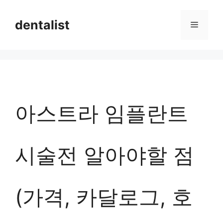
컨
dentalist
메
텐
츠
뉴
로
건
너
아스트라 임플란트
뛰
기
시술전 알아야할 점
(가격, 카달로그, 호