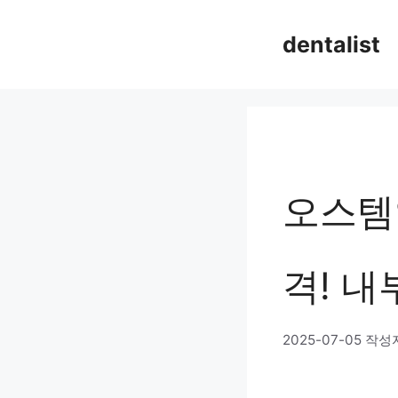
컨
dentalist
텐
츠
로
건
너
오스템
뛰
기
격! 
2025-07-05
작성