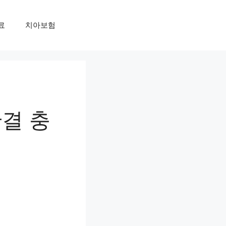
료
치아보험
결 충