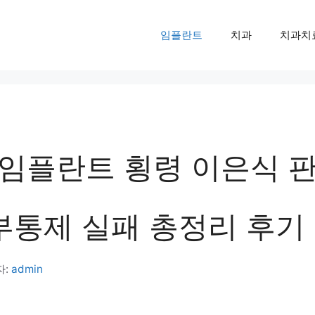
임플란트
치과
치과치
임플란트 횡령 이은식 판
내부통제 실패 총정리 후기
자:
admin