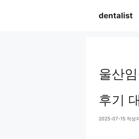
컨
dentalist
텐
츠
로
건
너
울산임
뛰
기
후기 
2025-07-15
작성자