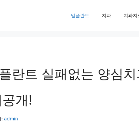
임플란트
치과
치과치
플란트 실패없는 양심치
대공개!
:
admin