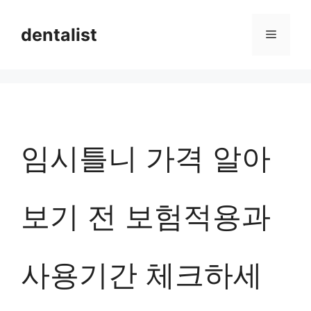
컨
dentalist
메
텐
츠
뉴
로
건
너
임시틀니 가격 알아
뛰
기
보기 전 보험적용과
사용기간 체크하세