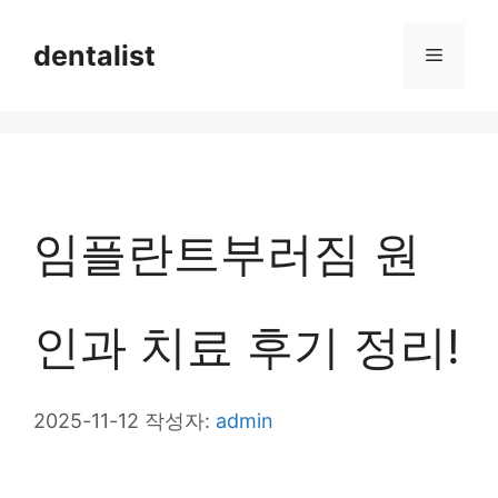
컨
dentalist
메
텐
츠
뉴
로
건
너
임플란트부러짐 원
뛰
기
인과 치료 후기 정리!
2025-11-12
작성자:
admin