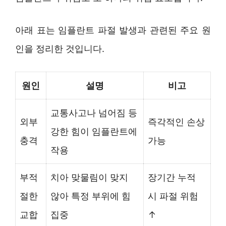
아래 표는 임플란트 파절 발생과 관련된 주요 원
인을 정리한 것입니다.
원인
설명
비고
교통사고나 넘어짐 등
외부
즉각적인 손상
강한 힘이 임플란트에
충격
가능
작용
부적
치아 맞물림이 맞지
장기간 누적
절한
않아 특정 부위에 힘
시 파절 위험
교합
집중
↑