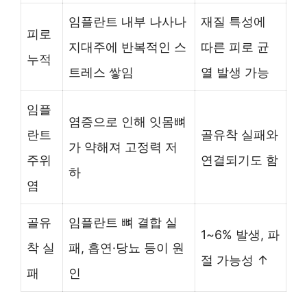
임플란트 내부 나사나
재질 특성에
피로
지대주에 반복적인 스
따른 피로 균
누적
트레스 쌓임
열 발생 가능
임플
염증으로 인해 잇몸뼈
란트
골유착 실패와
가 약해져 고정력 저
주위
연결되기도 함
하
염
골유
임플란트 뼈 결합 실
1~6% 발생, 파
착 실
패, 흡연·당뇨 등이 원
절 가능성 ↑
패
인