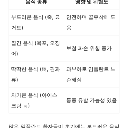
음식 종류
영향 및 위험도
부드러운 음식 (죽, 요
안전하며 골유착에 도
거트)
움
질긴 음식 (육포, 오징
보철 파손 위험 증가
어)
딱딱한 음식 (뼈, 견과
과부하로 임플란트 느
류)
슨해짐
차가운 음식 (아이스
통증 유발 가능성 있음
크림 등)
많은 임플란트 환자들이 초기에는 부드러운 음식