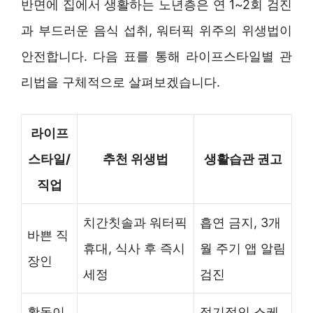
반면에 집에서 생활하는 노년층은 연 1~2회 검진
과 부드러운 음식 섭취, 워터픽 위주의 위생법이
안전합니다. 다음 표를 통해 라이프스타일별 관
리법을 구체적으로 살펴보겠습니다.
라이프
스타일/
추천 위생법
생활습관 권고
직업
치간칫솔과 워터픽
흡연 금지, 3개
바쁜 직
휴대, 식사 후 즉시
월 주기 앱 알림
장인
세정
검진
활동이
정기적인 스케