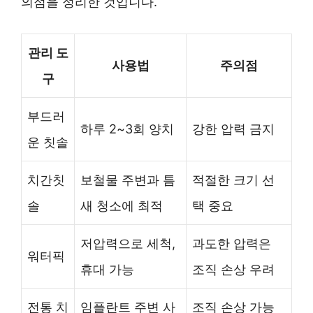
의점을 정리한 것입니다.
관리 도
사용법
주의점
구
부드러
하루 2~3회 양치
강한 압력 금지
운 칫솔
치간칫
보철물 주변과 틈
적절한 크기 선
솔
새 청소에 최적
택 중요
저압력으로 세척,
과도한 압력은
워터픽
휴대 가능
조직 손상 우려
전통 치
임플란트 주변 사
조직 손상 가능