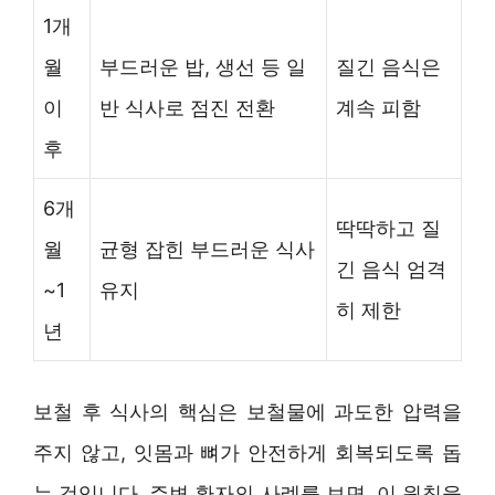
1개
월
부드러운 밥, 생선 등 일
질긴 음식은
이
반 식사로 점진 전환
계속 피함
후
6개
딱딱하고 질
월
균형 잡힌 부드러운 식사
긴 음식 엄격
~1
유지
히 제한
년
보철 후 식사의 핵심은 보철물에 과도한 압력을
주지 않고, 잇몸과 뼈가 안전하게 회복되도록 돕
는 것입니다. 주변 환자의 사례를 보면, 이 원칙을