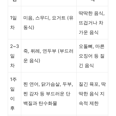
딱딱한 음식,
1일
미음, 스무디, 요거트 (유
뜨겁거나 차
차
동식)
가운 음식
2~3
오돌뼈, 마른
죽, 퓌레, 연두부 (부드러
일
오징어 등 질
운 음식)
차
긴 음식
1주
찐 연어, 닭가슴살, 두부,
질긴 육포, 딱
일
찐 감자 등 부드러운 단
딱한 음식 지
이
백질과 탄수화물
속적 제한
후