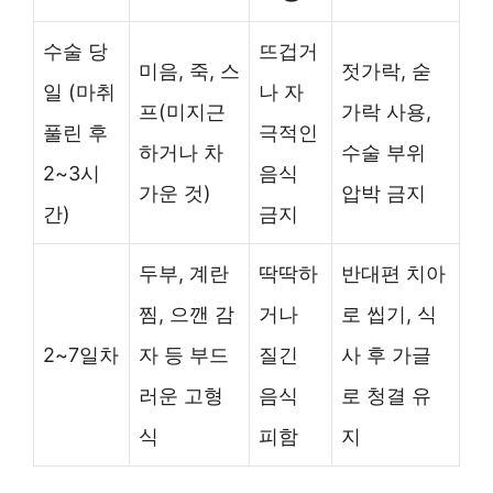
수술 당
뜨겁거
미음, 죽, 스
젓가락, 숟
일 (마취
나 자
프(미지근
가락 사용,
풀린 후
극적인
하거나 차
수술 부위
2~3시
음식
가운 것)
압박 금지
간)
금지
두부, 계란
딱딱하
반대편 치아
찜, 으깬 감
거나
로 씹기, 식
2~7일차
자 등 부드
질긴
사 후 가글
러운 고형
음식
로 청결 유
식
피함
지