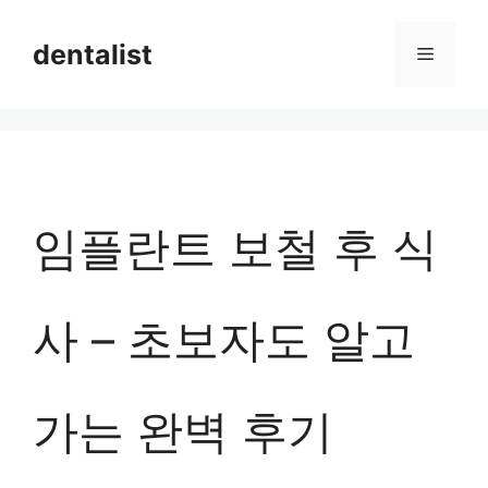
컨
dentalist
메
텐
츠
뉴
로
건
너
임플란트 보철 후 식
뛰
기
사 – 초보자도 알고
가는 완벽 후기