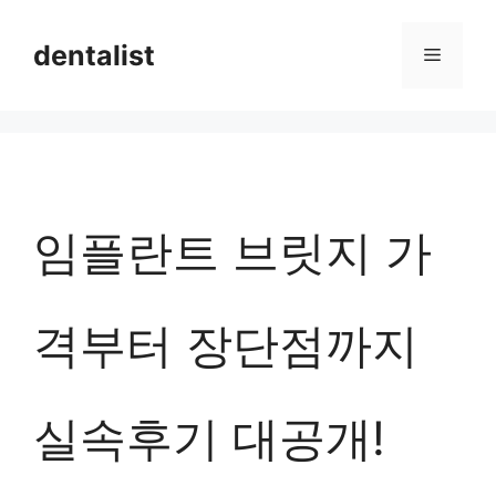
컨
dentalist
메
텐
츠
뉴
로
건
너
임플란트 브릿지 가
뛰
기
격부터 장단점까지
실속후기 대공개!