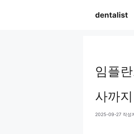
컨
dentalist
텐
츠
로
건
너
임플란트
뛰
기
사까지
2025-09-27
작성