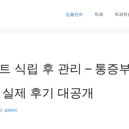
임플란트
치과
치과치
 식립 후 관리 – 통증
 실제 후기 대공개
자:
admin