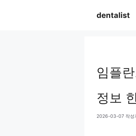
컨
dentalist
텐
츠
로
건
너
임플란
뛰
기
정보 
2026-03-07
작성