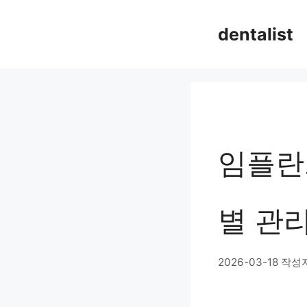
컨
dentalist
텐
츠
로
건
너
임플란트
뛰
기
별 관리
2026-03-18
작성