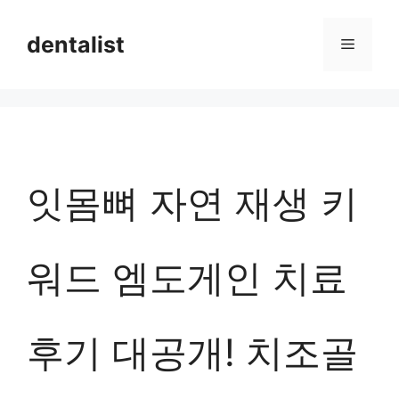
컨
dentalist
메
텐
츠
뉴
로
건
너
잇몸뼈 자연 재생 키
뛰
기
워드 엠도게인 치료
후기 대공개! 치조골