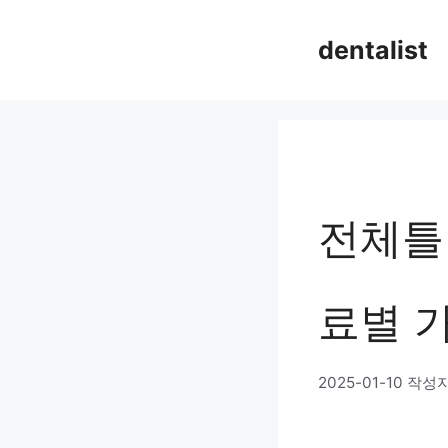
컨
dentalist
텐
츠
로
건
너
전체틀
뛰
기
료별 
2025-01-10
작성자