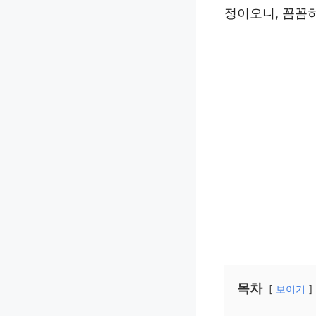
정이오니, 꼼꼼
목차
보이기