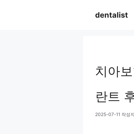
컨
dentalist
텐
츠
로
건
너
치아보험
뛰
기
란트 
2025-07-11
작성자