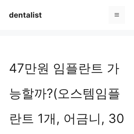
컨
dentalist
메
텐
츠
뉴
로
건
너
47만원 임플란트 가
뛰
기
능할까?(오스템임플
란트 1개, 어금니, 30